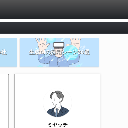
0社
生成AIの活用シーン30選
ミヤッチ