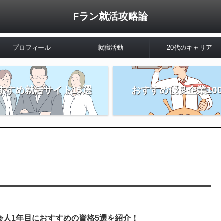
Fラン就活攻略論
プロフィール
就職活動
20代のキャリア
すすめ就活サイト15選
おすすめ優良企業10
会人1年目におすすめの資格5選を紹介！