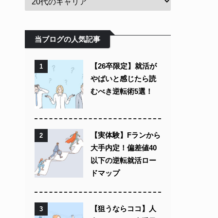
当ブログの人気記事
【26卒限定】就活が
1
やばいと感じたら読
むべき逆転術5選！
【実体験】Fランから
2
大手内定！偏差値40
以下の逆転就活ロー
ドマップ
【狙うならココ】人
3