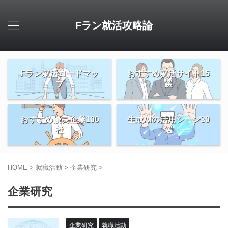
Fラン就活攻略論
Fラン就活ロードマッ
おすすめ就活サイト15
プ
選
おすすめ優良企業100
生成AIの活用シーン30
社
選
HOME
>
就職活動
>
企業研究
>
企業研究
企業研究
就職活動