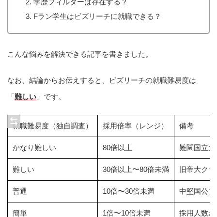
学歴フィルターは存在する？
Fラン学生はビズリーチに就職できる？
こんな悩みを解決できる記事を書きました。
なお、結論からお伝えすると、ビズリーチの就職難易度は
「
難しい
」です。
就職難易度（独自調査）
採用倍率（レンジ）
備考
かなり難しい
80倍以上
難関国立大
難しい
30倍以上〜80倍未満
旧帝大クラ
普通
10倍〜30倍未満
中堅国公立
簡単
1倍〜10倍未満
採用人数が