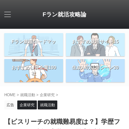
Fラン就活攻略論
Fラン就活ロードマッ
おすすめ就活サイト15
プ
選
おすすめ優良企業100
生成AIの活用シーン30
社
選
HOME
>
就職活動
>
企業研究
>
広告
企業研究
就職活動
【ビスリーチの就職難易度は？】学歴フ