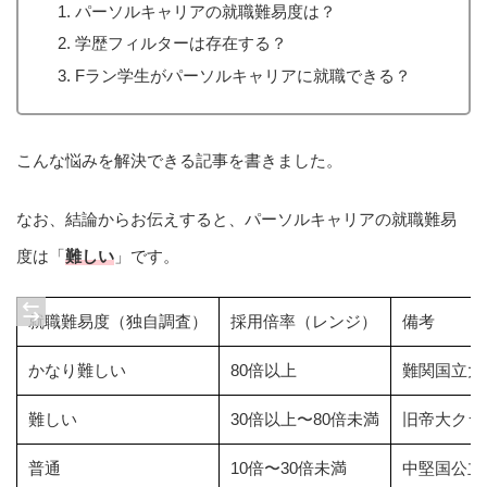
パーソルキャリアの就職難易度は？
学歴フィルターは存在する？
Fラン学生がパーソルキャリアに就職できる？
こんな悩みを解決できる記事を書きました。
なお、結論からお伝えすると、パーソルキャリアの就職難易
度は「
難しい
」です。
就職難易度（独自調査）
採用倍率（レンジ）
備考
かなり難しい
80倍以上
難関国立大
難しい
30倍以上〜80倍未満
旧帝大クラ
普通
10倍〜30倍未満
中堅国公立