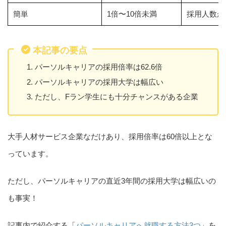
簡単
1倍〜10倍未満
採用人数が
本記事の要点
パーソルキャリアの採用倍率は62.6倍
パーソルキャリアの採用大学は幅広い
ただし、Fラン学生にも十分チャンスがある企業
大手人材サービス企業なだけあり、採用倍率は60倍以上とな
っています。
ただし、パーソルキャリアの直近3年間の採用大学は幅広いの
も事実！
記事内で紹介する「
パーソルキャリアへ就職する方法3つ
」を