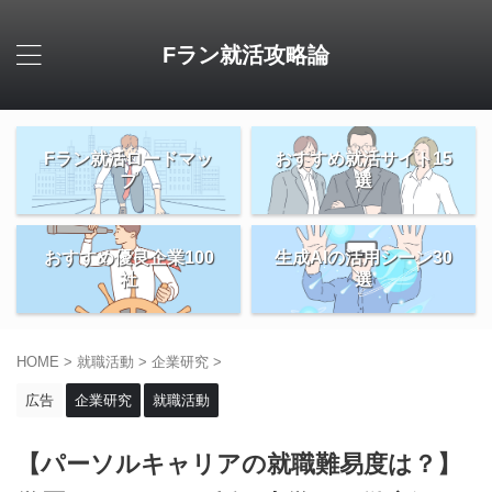
Fラン就活攻略論
Fラン就活ロードマッ
おすすめ就活サイト15
プ
選
おすすめ優良企業100
生成AIの活用シーン30
社
選
HOME
>
就職活動
>
企業研究
>
広告
企業研究
就職活動
【パーソルキャリアの就職難易度は？】