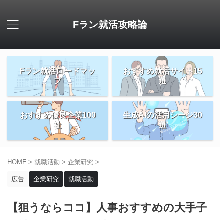
Fラン就活攻略論
Fラン就活ロードマッ
おすすめ就活サイト15
プ
選
おすすめ優良企業100
生成AIの活用シーン30
社
選
HOME
>
就職活動
>
企業研究
>
広告
企業研究
就職活動
【狙うならココ】人事おすすめの大手子