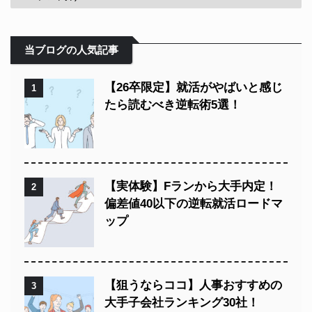
当ブログの人気記事
【26卒限定】就活がやばいと感じ
1
たら読むべき逆転術5選！
【実体験】Fランから大手内定！
2
偏差値40以下の逆転就活ロードマ
ップ
【狙うならココ】人事おすすめの
3
大手子会社ランキング30社！