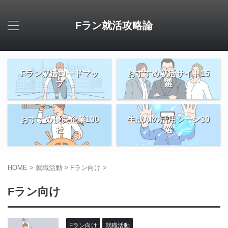
Fラン就活攻略論
Fラン就活ロードマッ
おすすめ就活サイト15
プ
選
おすすめ優良企業100
生成AIの活用シーン30
社
選
HOME
>
就職活動
>
Fラン向け
>
Fラン向け
Fラン向け
就職活動