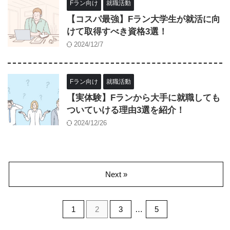
Fラン向け
就職活動
【コスパ最強】Fラン大学生が就活に向
けて取得すべき資格3選！
2024/12/7
Fラン向け
就職活動
【実体験】Fランから大手に就職しても
ついていける理由3選を紹介！
2024/12/26
Next »
1
2
3
…
5