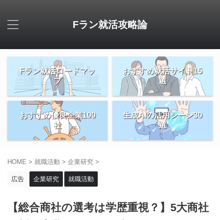
Fラン就活攻略論
Fラン就活ロードマッ
おすすめ就活サイト15
プ
選
おすすめ優良企業100
生成AIの活用シーン30
社
選
HOME
>
就職活動
>
企業研究
>
広告
企業研究
就職活動
【総合商社の選考は学歴重視？】5大商社