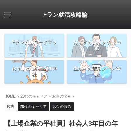
Fラン就活攻略論
Fラン就活ロードマッ
おすすめ就活サイト15
プ
選
おすすめ優良企業100
生成AIの活用シーン30
社
選
HOME
>
20代のキャリア
>
お金の悩み
>
広告
20代のキャリア
お金の悩み
【上場企業の平社員】社会人3年目の年