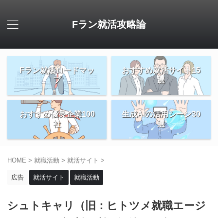
Fラン就活攻略論
Fラン就活ロードマッ
おすすめ就活サイト15
プ
選
おすすめ優良企業100
生成AIの活用シーン30
社
選
HOME
>
就職活動
>
就活サイト
>
広告
就活サイト
就職活動
シュトキャリ（旧：ヒトツメ就職エージ