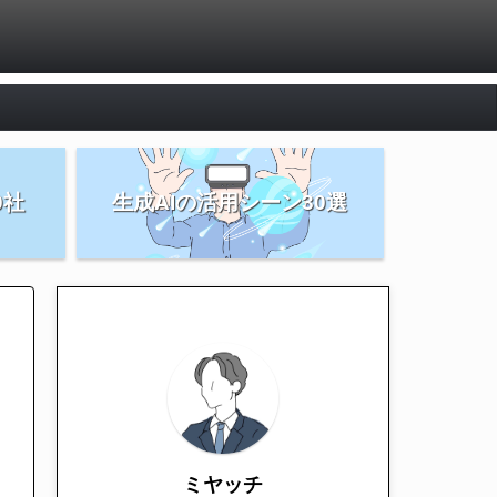
0社
生成AIの活用シーン30選
ミヤッチ