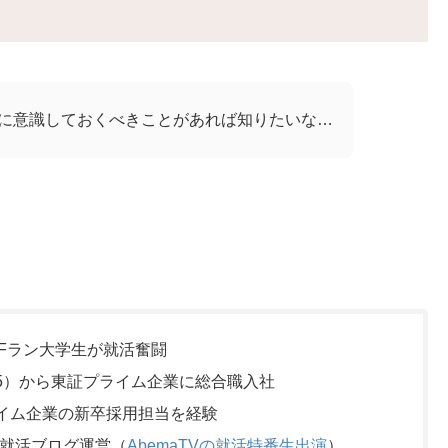
めに意識しておくべきことがあれば知りたいな…
Fラン大学生が就活奮闘
2.5）から東証プライム企業に総合職入社
ライム企業の新卒採用担当を経験
る就活ブログ運営（
AbemaTVの就活特番生出演
）