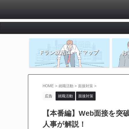
Fラン就活ロードマップ
お
HOME
>
就職活動
>
面接対策
>
広告
就職活動
面接対策
【本番編】Web面接を突
人事が解説！