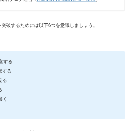
を突破するためには以下6つを意識しましょう。
室する
認する
見る
る
書く