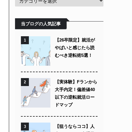
当ブログの人気記事
【26卒限定】就活が
1
やばいと感じたら読
むべき逆転術5選！
【実体験】Fランから
2
大手内定！偏差値40
以下の逆転就活ロー
ドマップ
【狙うならココ】人
3