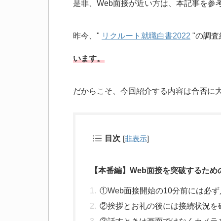
是非、Web面接が近い方は、本記事を参
昨今、"
リクルート就職白書2022
"の調
います。
だからこそ、今回紹介する内容は合否に
目次
[
非表示
]
【本番編】Web面接を突破するため
①Web面接開始の10分前には必
②挨拶とお礼の後には接続状況を