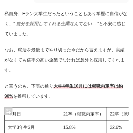
私自身、Fラン大学生だったということもあり学歴に自信がな
く、"
自分を採用してくれる企業なんてない…
"と不安に感じ
ていました。
なお、就活を最後までやり切った今だから言えますが、実績
がなくても倍率の高い企業でなければ意外と採用してくれま
す。
と言うのも、下表の通り
大学4年生10月には就職内定率は約
90%
を推移しています。
年月日
21卒（就職内定率）
22卒（就
大学3年生3月
15.8%
22.6%