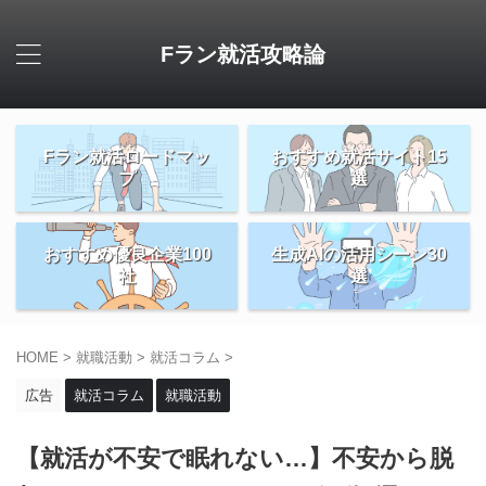
Fラン就活攻略論
Fラン就活ロードマッ
おすすめ就活サイト15
プ
選
おすすめ優良企業100
生成AIの活用シーン30
社
選
HOME
>
就職活動
>
就活コラム
>
広告
就活コラム
就職活動
【就活が不安で眠れない…】不安から脱